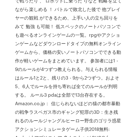
で戦ったり 、 ロボットに乗った りなど 戦略を立て
ながら楽しめる ！ バトルで敗北した後で 他プレイ
ヤーの観戦 ができるため、上手い人の立ち回りを
みて 勉強 も可能！ 低スペックのノートパソコンで
も遊べるオンラインゲームの一覧。rpgやアクショ
ンゲームなどダウンロードタイプの無料オンライン
ゲームから、価格の安いノートパソコンでできる動
作が軽いゲームをまとめています。 参加者には1 -
9のルールが4つずつ教えられる。与えられる情報
はルール1と2と、残りの3 - 9から2つずつ。およそ
5、6人でルールを持ち寄れば全てのルールが判明
する。 ルール3 pdaは全部で13台存在する。
Amazon.co.jp： 信じられないほどの猿の都市暴動
の戦争ラスベガス市のギャング犯罪の3D：生き残
れるのルールジャングルヒーロー野生のゴリラ惑星
アクションシミュレータゲーム子供2018無料: