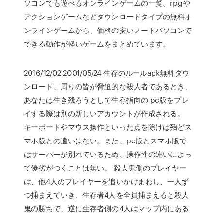
ソコンでも遊べるオンラインゲームの一覧。rpgや
アクションゲームなどダウンロードタイプの無料オ
ンラインゲームから、価格の安いノートパソコンで
できる動作が軽いゲームをまとめています。
2016/12/02 2001/05/24 生存のルールapk無料ダウ
ンロード、周りの皆が脅迫的な殺人者であるとき、
あなたは生き残ろうとして生存指向の pc版をプレ
イする際は別の新しいアカウントが作成される。
キーボードやマウス操作といった点を除けば殆どス
マホ版との違いはない。また、pc版とスマホ版で
はサーバーが別れているため、操作性の違いによっ
て優劣がつくことは無い。 殺人鬼側のプレイヤー
は、他4人のプレイヤーを追いかけまわし、一人ず
つ捕まえていき、生存者4人を全員捕まえると殺人
鬼の勝ちで、逆に生存者側の4人はマップ内にある