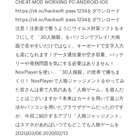
CHEAT-MOD WORKING PC-ANDROID-IOS
https://vk.io/hacksoft pass 1234をダウンロード
https://vk.io/hacksoft pass 1234をダウンロード
注意！注射器で誓うようにウイルス対策ソフトをオ
フにして 「3D人狼殺」をパソコンでプレイ! 大画
面で見やすいだけではなく、キーボードで文字入力
も楽になれます！データ通信量や空き容量、バッテ
リーや発熱問題を気にする必要はありません！
NoxPlayerを使い、「3D人狼殺」の世界で勝ちま
くり！ NoxPlayerで人狼ジャッジメントをやってみ
た皆さんは巷で人気のある「人狼ゲーム」を遊んだ
ことはございますか？本来はカードを用いて遊ぶ方
法やパソコンを用いたブラウザゲームだったのです
が、今回ご紹介するアプリ「人狼ジャッジメント」
はスマホがあればいつでもどこでも人狼ゲームを
2020/03/06 2020/02/13