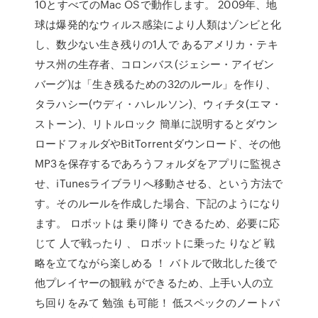
10とすべてのMac OSで動作します。 2009年、地
球は爆発的なウィルス感染により人類はゾンビと化
し、数少ない生き残りの1人で あるアメリカ・テキ
サス州の生存者、コロンバス(ジェシー・アイゼン
バーグ)は「生き残るための32のルール」を作り、
タラハシー(ウディ・ハレルソン)、ウィチタ(エマ・
ストーン)、リトルロック 簡単に説明するとダウン
ロードフォルダやBitTorrentダウンロード、その他
MP3を保存するであろうフォルダをアプリに監視さ
せ、iTunesライブラリへ移動させる、という方法で
す。そのルールを作成した場合、下記のようになり
ます。 ロボットは 乗り降り できるため、必要に応
じて 人で戦ったり 、 ロボットに乗った りなど 戦
略を立てながら楽しめる ！ バトルで敗北した後で
他プレイヤーの観戦 ができるため、上手い人の立
ち回りをみて 勉強 も可能！ 低スペックのノートパ