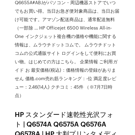
Q6655A#ABJがパソコン・周辺機器ストアでいつ
でもお買い得。当日お急ぎ便対象商品は、当日お届
け可能です。アマゾン配送商品は、通常配送無料
（一部除 … HP Officejet 6500 Wireless All-in-
One インクジェット複合機の価格や機能に関する
情報は、ムラウチドットコムで。 ムラウチドット
コムの公式通販サイト ログインをして便利にお買
い物。はじめての方はこちら。 企業情報 ご利用ガ
イド お 最安価格(税込)：価格情報の登録がありま
せん 価格.com売れ筋ランキング：-位 満足度レビ
ュー：2.46(14人) クチコミ：45件 （※7月7日時
点）
HP スタンダード速乾性光沢フォ
ト | Q6574A Q6575A Q6576A
Q6578A | HP 大判プリンタメディ