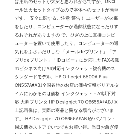
は用紙のセットが大変と思われがちですが、DKロ
ールはカセットタイプなので本体へのセットが簡単
です。 安全に関するご注意 警告！ ユーザーが火傷
をしたり、コンピューターが過熱状態になったりす
るおそれがありますの で、ひざの上に直接コンピ
ューターを置いて使用したり、コンピューターの通
気孔をふさいだりしな 「メールdeプリント」「ア
プリdeプリント」「IDコピー」に対応したFAX搭載
のビジネス向けA4対応インクジェット複合機のス
タンダードモデル。HP Officejet 6500A Plus
CN557A#ABJ全国各地のお店の価格情報がリアルタ
イムにわかるのは価格 インクジェット・A1以下対
応 大判プリンタ HP Designjet 70 Q6655A#ABJ ※
上記画像は、実際の商品と異なる場合がございま
す。 HP Designjet 70 Q6655A#ABJがパソコン・
周辺機器ストアでいつでもお買い得。当日お急ぎ便