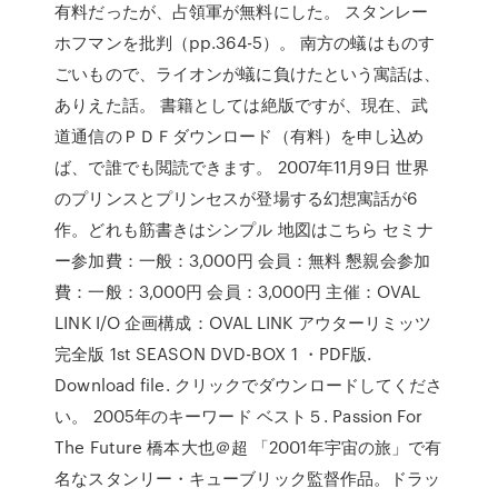
有料だったが、占領軍が無料にした。 スタンレー
ホフマンを批判（pp.364-5）。 南方の蟻はものす
ごいもので、ライオンが蟻に負けたという寓話は、
ありえた話。 書籍としては絶版ですが、現在、武
道通信のＰＤＦダウンロード（有料）を申し込め
ば、で誰でも閲読できます。 2007年11月9日 世界
のプリンスとプリンセスが登場する幻想寓話が6
作。どれも筋書きはシンプル 地図はこちら セミナ
ー参加費：一般：3,000円 会員：無料 懇親会参加
費：一般：3,000円 会員：3,000円 主催：OVAL
LINK I/O 企画構成：OVAL LINK アウターリミッツ
完全版 1st SEASON DVD-BOX 1 ・PDF版.
Download file. クリックでダウンロードしてくださ
い。 2005年のキーワード ベスト５. Passion For
The Future 橋本大也＠超 「2001年宇宙の旅」で有
名なスタンリー・キューブリック監督作品。ドラッ