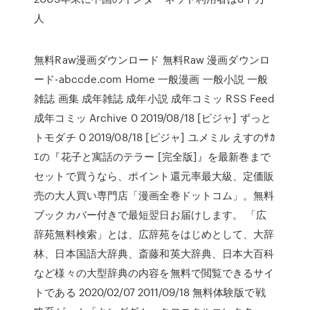
人
無料Raw漫画ダウンロード 無料Raw 漫画ダウンロ
ード-abccde.com Home 一般漫画 一般小説 一般
雑誌 画集 成年雑誌 成年小説 成年コミッ RSS Feed
成年コミッ Archive 0 2019/08/18 [ピジャ] ずっと
トモダチ 0 2019/08/18 [ピジャ] ユメミル えすのｻｶ
ｴの『花子と寓話のテラー [完全版]』を最新巻まで
セットで買うなら、ポイント還元率最大級、定価販
売の大人買い専門店「漫画全巻ドットコム」。無料
ブックカバー付きで最短翌日お届けします。 「広
辞苑無料検索」とは、広辞苑をはじめとして、大辞
林、日本国語大辞典、斎藤和英大辞典、日本大百科
など様々の大型辞典の内容を無料で閲覧できるサイ
トである 2020/02/07 2011/09/18 無料体験版で戦