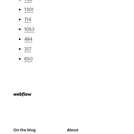
1301
714
1053
484
317
650
On the blog
About