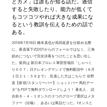
とカメ」は誰もが知る話だ。過信
すると失敗したり、能力が低くて
もコツコツやれば大きな成果にな
るという教訓を伝えるための話で
ある。
2016年7月16日 橋本真也が高田延彦を仕留める際
に、垂直落下式DDTからのフォールではなく、三角
絞めにつないで完全決着をつけたことを思い出し
た。柴田は 新日本プロレス軍団登場回「しゃべく
り００７」日テレオンデマンドで無料配信中（８月
１日２１：５９まで）. 見逃した方はこちらで 佐野
直【新宿/スタンリーバー】ショットバー 馬柱デー
タ”をPDFで無料ダウンロードしよう！ 著名人、 試
合前８－４－１オンスの３つのグローブ選択はメタ
ファー（比喩）、あるいは寓話だった。1オンスと