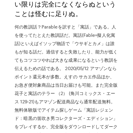
い限りは完全になくならぬという
ことは怪むに足りぬ。
何の教訓話？Parableを訳すと「寓話」である。人
を使ってたとえた教訓話だ。寓話(Fable=擬人化寓
話)といえばイソップ物語で「ウサギとカメ」は誰
もが知る話だ。過信すると失敗したり、能力が低く
てもコツコツやれば大きな成果になるという教訓を
伝えるための話である。 2020/05/12 アマゾンなら
ポイント還元本が多数。えすの サカエ作品ほか、
お急ぎ便対象商品は当日お届けも可能。また完全版
花子と寓話のテラー （2） (角川コミックス・エー
ス 129-21)もアマゾン配送商品なら通常配送無料。
無料体験版でアイテム探しゲーム「寓話レジェン
ド：暗黒の笛吹き男コレクターズ・エディション」
をプレイするか、完全版をダウンロードしてダーク