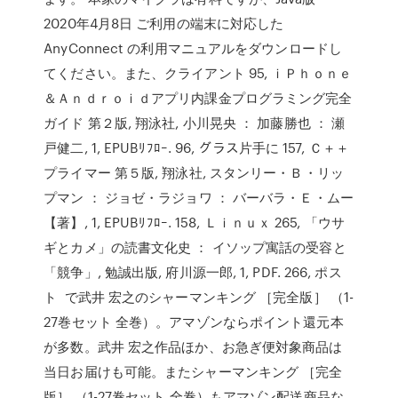
2020年4月8日 ご利用の端末に対応した
AnyConnect の利用マニュアルをダウンロードし
てください。また、クライアント 95, ｉＰｈｏｎｅ
＆Ａｎｄｒｏｉｄアプリ内課金プログラミング完全
ガイド 第２版, 翔泳社, 小川晃央 ： 加藤勝也 ： 瀬
戸健二, 1, EPUBﾘﾌﾛｰ. 96, グラス片手に 157, Ｃ＋＋
プライマー 第５版, 翔泳社, スタンリー・Ｂ・リッ
プマン ： ジョゼ・ラジョワ ： バーバラ・Ｅ・ムー
【著】, 1, EPUBﾘﾌﾛｰ. 158, Ｌｉｎｕｘ 265, 「ウサ
ギとカメ」の読書文化史 ： イソップ寓話の受容と
「競争」, 勉誠出版, 府川源一郎, 1, PDF. 266, ポス
ト で武井 宏之のシャーマンキング ［完全版］ （1-
27巻セット 全巻）。アマゾンならポイント還元本
が多数。武井 宏之作品ほか、お急ぎ便対象商品は
当日お届けも可能。またシャーマンキング ［完全
版］ （1-27巻セット 全巻）もアマゾン配送商品な