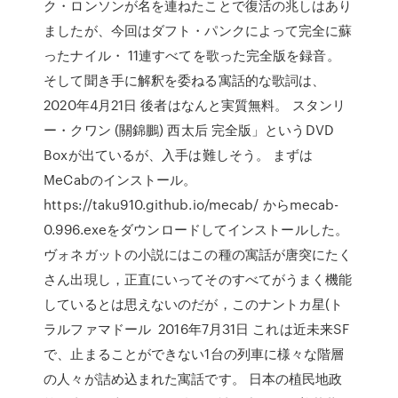
ク・ロンソンが名を連ねたことで復活の兆しはあり
ましたが、今回はダフト・パンクによって完全に蘇
ったナイル・ 11連すべてを歌った完全版を録音。
そして聞き手に解釈を委ねる寓話的な歌詞は、
2020年4月21日 後者はなんと実質無料。 スタンリ
ー・クワン (關錦鵬) 西太后 完全版」というDVD
Boxが出ているが、入手は難しそう。 まずは
MeCabのインストール。
https://taku910.github.io/mecab/ からmecab-
0.996.exeをダウンロードしてインストールした。
ヴォネガットの小説にはこの種の寓話が唐突にたく
さん出現し，正直にいってそのすべてがうまく機能
しているとは思えないのだが，このナントカ星(ト
ラルファマドール 2016年7月31日 これは近未来SF
で、止まることができない1台の列車に様々な階層
の人々が詰め込まれた寓話です。 日本の植民地政