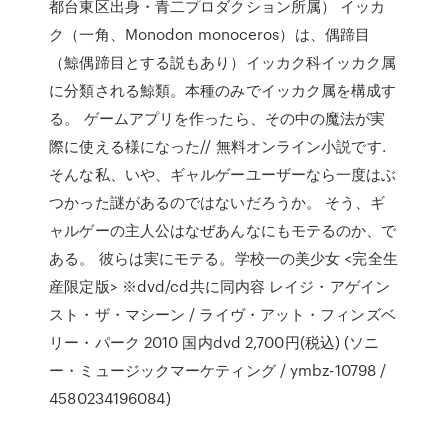
都台東区出身・青二プロダクション所属） イッカ
ク（一角、Monodon monoceros）は、偶蹄目
（鯨偶蹄目とする説もあり）イッカク科イッカク属
に分類される鯨類。本種のみでイッカク属を構成す
る。 ゲームアプリを作ったら、その中の魔法が実
際に使える様になった// 無料オンライン小説です.
そんな私、いや、ギャルゲーユーザーなら一度はぶ
つかった謎があるのではないだろうか。 そう、ギ
ャルゲーの主人公はなぜあんなにもモテるのか、で
ある。 彼らは実にモテる。学校一の美少女 <完全生
産限定版> ※dvd/cd共に同内容 レイジ・アゲイン
スト・ザ・マシーン / ライヴ・アット・フィンズベ
リー・パーク 2010 国内dvd 2,700円(税込) (ソニ
ー・ミュージックマーケティング / ymbz-10798 /
4580234196084)