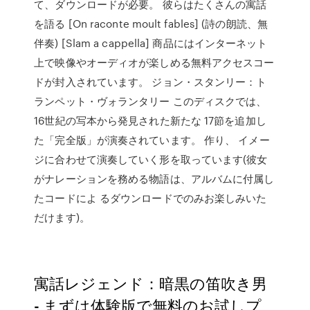
て、ダウンロードが必要。 彼らはたくさんの寓話
を語る [On raconte moult fables] (詩の朗読、無
伴奏) [Slam a cappella] 商品にはインターネット
上で映像やオーディオが楽しめる無料アクセスコー
ドが封入されています。 ジョン・スタンリー：ト
ランペット・ヴォランタリー このディスクでは、
16世紀の写本から発見された新たな 17節を追加し
た「完全版」が演奏されています。 作り、 イメー
ジに合わせて演奏していく形を取っています(彼女
がナレーションを務める物語は、アルバムに付属し
たコードによ るダウンロードでのみお楽しみいた
だけます)。
寓話レジェンド：暗黒の笛吹き男
- まずは体験版で無料のお試しプ