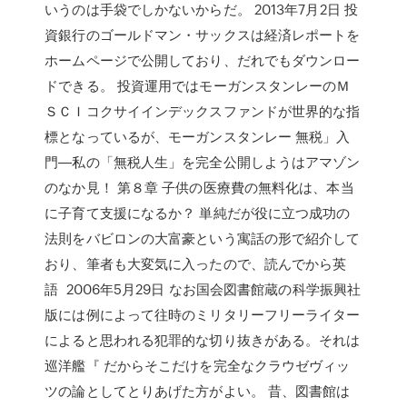
いうのは手袋でしかないからだ。 2013年7月2日 投
資銀行のゴールドマン・サックスは経済レポートを
ホームページで公開しており、だれでもダウンロー
ドできる。 投資運用ではモーガンスタンレーのＭ
ＳＣＩコクサイインデックスファンドが世界的な指
標となっているが、モーガンスタンレー 無税」入
門―私の「無税人生」を完全公開しようはアマゾン
のなか見！ 第８章 子供の医療費の無料化は、本当
に子育て支援になるか？ 単純だが役に立つ成功の
法則をバビロンの大富豪という寓話の形で紹介して
おり、筆者も大変気に入ったので、読んでから英
語 2006年5月29日 なお国会図書館蔵の科学振興社
版には例によって往時のミリタリーフリーライター
によると思われる犯罪的な切り抜きがある。それは
巡洋艦『 だからそこだけを完全なクラウゼヴィッ
ツの論としてとりあげた方がよい。 昔、図書館は