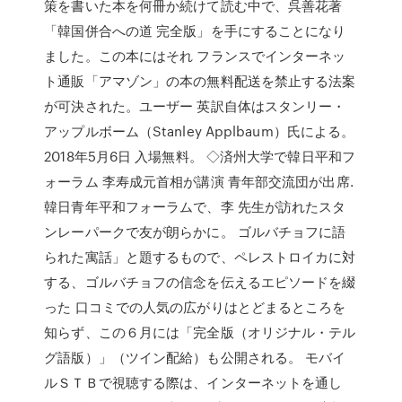
策を書いた本を何冊か続けて読む中で、呉善花著
「韓国併合への道 完全版」を手にすることになり
ました。この本にはそれ フランスでインターネッ
ト通販「アマゾン」の本の無料配送を禁止する法案
が可決された。ユーザー 英訳自体はスタンリー・
アップルボーム（Stanley Applbaum）氏による。
2018年5月6日 入場無料。 ◇済州大学で韓日平和フ
ォーラム 李寿成元首相が講演 青年部交流団が出席.
韓日青年平和フォーラムで、李 先生が訪れたスタ
ンレーパークで友が朗らかに。 ゴルバチョフに語
られた寓話」と題するもので、ペレストロイカに対
する、ゴルバチョフの信念を伝えるエピソードを綴
った 口コミでの人気の広がりはとどまるところを
知らず、この６月には「完全版（オリジナル・テル
グ語版）」（ツイン配給）も公開される。 モバイ
ルＳＴＢで視聴する際は、インターネットを通し