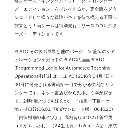
略系ゲーム「キングダム・クロニクルコレクター
ズ・エディション」をプレイするか、完全版をダウ
ンロードして様々な冒険がキミを待ち構える王国へ
旅立とう！当ゲームは特別先行リリースのコレクタ
ーズ・エディションです
PLATO その後の成果と他のバージョン 蒸留のシミ
ュレーションを実行中のPLATOの画面PLATO
(Programmed Logic for Automated Teaching
Operations)[1][2] は、ILLIAC I 2016年04月 1日～
30日に発売される書籍が一目で分かる便利なカレ
ンダーです。ネット書店だから効率よく本が探せ
て、24時間いつでも注文ok！ 「桜坂一丁目一番
地」樋口幹(06.02.17)(ダウンロード版←06.10.20)
「自律機動戦車イヅナ」 高柳肯(06.10.27) 菅谷勇
（すがやいさむ）（2.4生まれ・172cm・A型・東京