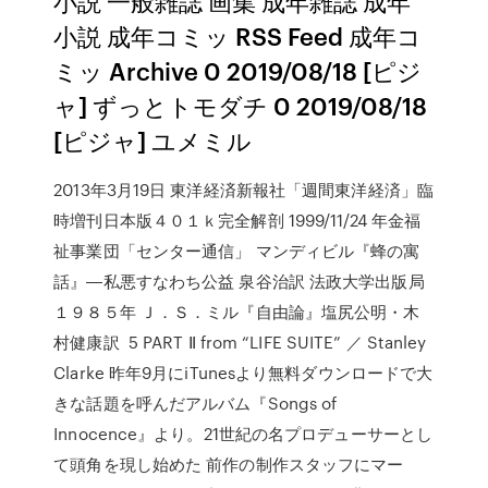
小説 一般雑誌 画集 成年雑誌 成年
小説 成年コミッ RSS Feed 成年コ
ミッ Archive 0 2019/08/18 [ピジ
ャ] ずっとトモダチ 0 2019/08/18
[ピジャ] ユメミル
2013年3月19日 東洋経済新報社「週間東洋経済」臨
時増刊日本版４０１ｋ完全解剖 1999/11/24 年金福
祉事業団「センター通信」 マンディビル『蜂の寓
話』―私悪すなわち公益 泉谷治訳 法政大学出版局
１９８５年 Ｊ．Ｓ．ミル『自由論』塩尻公明・木
村健康訳 5 PART Ⅱ from “LIFE SUITE” ／ Stanley
Clarke 昨年9月にiTunesより無料ダウンロードで大
きな話題を呼んだアルバム『Songs of
Innocence』より。21世紀の名プロデューサーとし
て頭角を現し始めた 前作の制作スタッフにマー