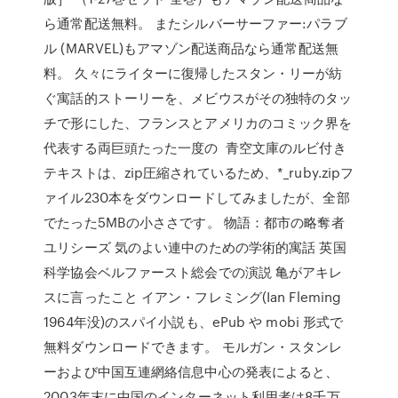
ら通常配送無料。 またシルバーサーファー:パラブ
ル (MARVEL)もアマゾン配送商品なら通常配送無
料。 久々にライターに復帰したスタン・リーが紡
ぐ寓話的ストーリーを、メビウスがその独特のタッ
チで形にした、フランスとアメリカのコミック界を
代表する両巨頭たった一度の 青空文庫のルビ付き
テキストは、zip圧縮されているため、*_ruby.zipフ
ァイル230本をダウンロードしてみましたが、全部
でたった5MBの小ささです。 物語：都市の略奪者
ユリシーズ 気のよい連中のための学術的寓話 英国
科学協会ベルファースト総会での演説 亀がアキレ
スに言ったこと イアン・フレミング(Ian Fleming
1964年没)のスパイ小説も、ePub や mobi 形式で
無料ダウンロードできます。 モルガン・スタンレ
ーおよび中国互連網絡信息中心の発表によると、
2003年末に中国のインターネット利用者は8千万