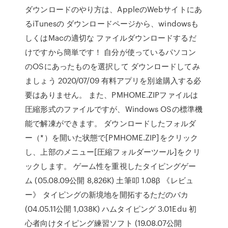
ダウンロードのやり方は、AppleのWebサイトにあ
るiTunesの ダウンロードページから、windowsも
しくはMacの適切な ファイルダウンロードするだ
けですから簡単です！ 自分が使っているパソコン
のOSにあったものを選択して ダウンロードしてみ
ましょう 2020/07/09 有料アプリを別途購入する必
要はありません。 また、PMHOME.ZIPファイルは
圧縮形式のファイルですが、Windows OSの標準機
能で解凍ができます。 ダウンロードしたフォルダ
ー（*）を開いた状態で[PMHOME.ZIP]をクリック
し、上部のメニュー[圧縮フォルダーツール]をクリ
ックします。 ゲーム性を重視したタイピングゲー
ム (05.08.09公開 8,826K) 土筆叩 1.08β 《レビュ
ー》 タイピングの新境地を開拓するただのバカ
(04.05.11公開 1,038K) ハムタイピング 3.01Edu 初
心者向けタイピング練習ソフト (19.08.07公開