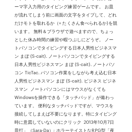
ーマ字入力用のタイピング練習ゲームです。 お皿
が流れてしまう前に画面の文字をタイプして、どれ
だけモトを取れるか（= たくさん食べられるか)を競
います。 無料＆ブラウザで遊べますので、ちょっ
とした休み時間の練習や暇つぶしにどうぞ。 ノー
トパソコンでタイピングする日本人男性ビジネスマ
ン まぽ (S-cait). ノートパソコンでタイピングする
日本人男性ビジネスマン まぽ (S-cait). ノートパソ
コン TicTac. パソコン作業をしながら考え込む日本
人男性ビジネスマン まぽ (S-cait). ビジネス ビジネ
スマン ノートパソコンにはマウスがなくても
Windowsを操作できる「タッチパッド」が備わっ
ています。 便利なタッチパッドですが、マウスを
接続してしまえば不要になります。特にタイピング
時に意図していないのにクリック 2013年10月7日
皿打」（Sara-Da）; ホラーテイストなRPG型「夜