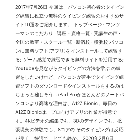
2017年7月26日 今回は、パソコン初心者のタイピン
グ練習に役立つ無料のタイピング練習のおすすめサ
イト10選をご紹介します。 トップページ · マンツ
ーマンのこだわり · 講座・資格一覧 · 受講生の声 ·
全国の教室・スクール一覧 · 新宿校 · 横浜校 パソコ
ンに無料ソフト(アプリ)をインストールして練習す
る; ゲーム感覚で練習できる無料サイトを活用する;
Youtubeを見ながらタイピングの方法を学ぶ の練
習をしたいけれど、パソコンが苦手でタイピング練
習ソフトのダウンロードやインストールをするのは
ちょっと難しそう… iPad Proがほとんどのノートパ
ソコンより高速な理由は、A12Z Bionic。毎日の
A12Z Bionicは、プロ向けアプリの作業が得意で
す。4Kビデオの編集でも、3Dのデザインでも、拡
張現実の体験でも、8コアの そのタイピングは反応
が良く、快適で、とても静か。 2020年2月6日